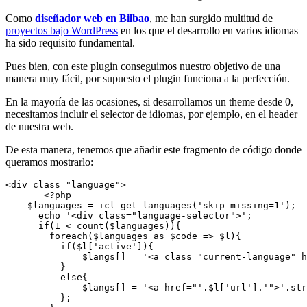
Como
diseñador web en Bilbao
, me han surgido multitud de
proyectos bajo WordPress
en los que el desarrollo en varios idiomas
ha sido requisito fundamental.
Pues bien, con este plugin conseguimos nuestro objetivo de una
manera muy fácil, por supuesto el plugin funciona a la perfección.
En la mayoría de las ocasiones, si desarrollamos un theme desde 0,
necesitamos incluir el selector de idiomas, por ejemplo, en el header
de nuestra web.
De esta manera, tenemos que añadir este fragmento de código donde
queramos mostrarlo:
<div class="language">

       <?php

    $languages = icl_get_languages('skip_missing=1');

      echo '<div class="language-selector">';

      if(1 < count($languages)){

        foreach($languages as $code => $l){

          if($l['active']){

              $langs[] = '<a class="current-language" h
          }

          else{

              $langs[] = '<a href="'.$l['url'].'">'.str
          };
