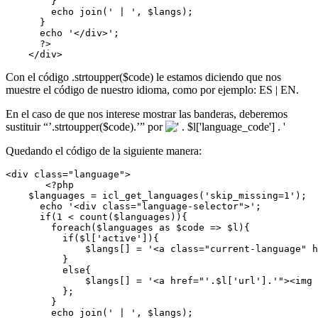
        }

        echo join(' | ', $langs);

      }

      echo '</div>';

      ?>

Con el código .strtoupper($code) le estamos diciendo que nos
muestre el código de nuestro idioma, como por ejemplo: ES | EN.
En el caso de que nos interese mostrar las banderas, deberemos
sustituir “’.strtoupper($code).’” por
Quedando el código de la siguiente manera:
<div class="language">

       <?php

    $languages = icl_get_languages('skip_missing=1');

      echo '<div class="language-selector">';

      if(1 < count($languages)){

        foreach($languages as $code => $l){

          if($l['active']){

              $langs[] = '<a class="current-language" h
          }

          else{

              $langs[] = '<a href="'.$l['url'].'"><img 
          };

        }

        echo join(' | ', $langs);
