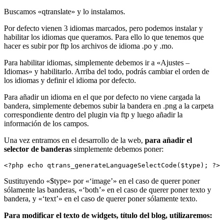
Buscamos «qtranslate» y lo instalamos.
Por defecto vienen 3 idiomas marcados, pero podemos instalar y
habilitar los idiomas que queramos. Para ello lo que tenemos que
hacer es subir por ftp los archivos de idioma .po y .mo.
Para habilitar idiomas, simplemente debemos ir a «Ajustes –
Idiomas» y habilitarlo. Arriba del todo, podrás cambiar el orden de
los idiomas y definir el idioma por defecto.
Para añadir un idioma en el que por defecto no viene cargada la
bandera, simplemente debemos subir la bandera en .png a la carpeta
correspondiente dentro del plugin via ftp y luego añadir la
información de los campos.
Una vez entramos en el desarrollo de la web,
para añadir el
selector de banderas
simplemente debemos poner:
<?php echo qtrans_generateLanguageSelectCode($type); ?>
Sustituyendo «$type» por «‘image’» en el caso de querer poner
sólamente las banderas, «‘both’» en el caso de querer poner texto y
bandera, y «‘text’» en el caso de querer poner sólamente texto.
Para modificar el texto de widgets, título del blog, utilizaremos: