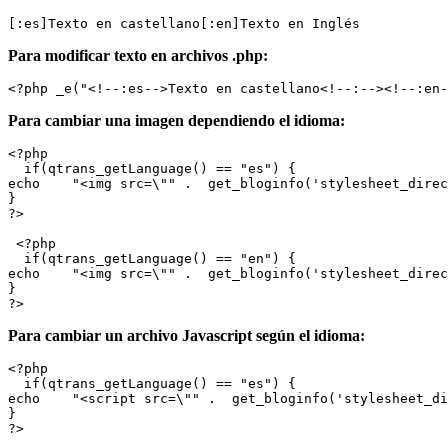
[:es]Texto en castellano[:en]Texto en Inglés
Para modificar texto en archivos .php:
<?php _e("<!--:es-->Texto en castellano<!--:--><!--:en-
Para cambiar una imagen dependiendo el idioma:
<?php

  if(qtrans_getLanguage() == "es") {

echo    "<img src=\"" .  get_bloginfo('stylesheet_direc
}

?>

 <?php

  if(qtrans_getLanguage() == "en") {

echo    "<img src=\"" .  get_bloginfo('stylesheet_direc
}

Para cambiar un archivo Javascript según el idioma:
<?php

  if(qtrans_getLanguage() == "es") {

echo    "<script src=\"" .  get_bloginfo('stylesheet_di
}

?>
