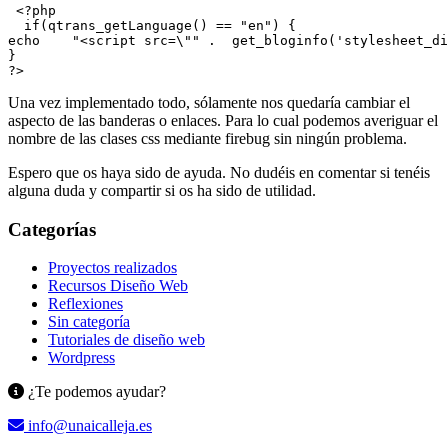
 <?php

  if(qtrans_getLanguage() == "en") {

echo    "<script src=\"" .  get_bloginfo('stylesheet_di
}

Una vez implementado todo, sólamente nos quedaría cambiar el
aspecto de las banderas o enlaces. Para lo cual podemos averiguar el
nombre de las clases css mediante firebug sin ningún problema.
Espero que os haya sido de ayuda. No dudéis en comentar si tenéis
alguna duda y compartir si os ha sido de utilidad.
Categorías
Proyectos realizados
Recursos Diseño Web
Reflexiones
Sin categoría
Tutoriales de diseño web
Wordpress
¿Te podemos ayudar?
info@unaicalleja.es